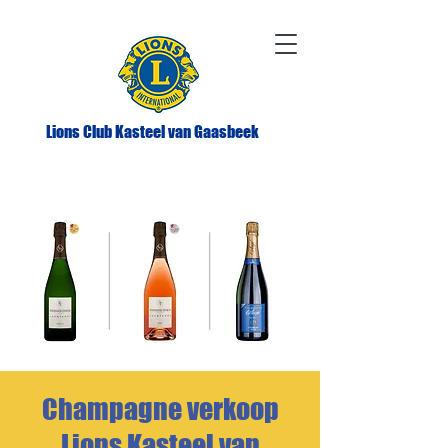
Lions Club Kasteel van Gaasbeek
Champagne verkoop
Lions Kasteel van