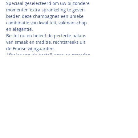
Speciaal geselecteerd om uw bijzondere 
momenten extra sprankeling te geven, 
bieden deze champagnes een unieke 
combinatie van kwaliteit, vakmanschap 
en elegantie. 
Bestel nu en beleef de perfecte balans 
van smaak en traditie, rechtstreeks uit 
de Franse wijngaarden.
Afhalen van de bestellingen op zaterdag 
6 december. 
Deel dit evenement
#Lionskasteelvangaasbee
k