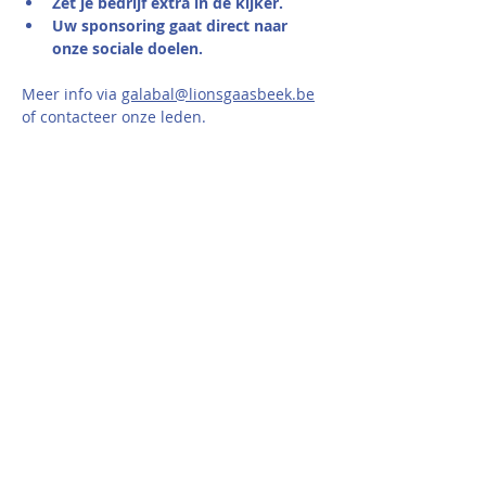
Zet je bedrijf extra in de kijker.
Uw sponsoring gaat direct naar 
onze sociale doelen.
Meer info via 
galabal@lionsgaasbeek.be
of contacteer onze leden. 
Aankopen
Verkoop geëindigd op
Soort ticket
VIP ticket Galabal Lions Club
Prijs
€ 120,00